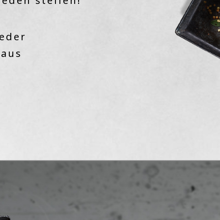
eden stellen!
jeder
 aus