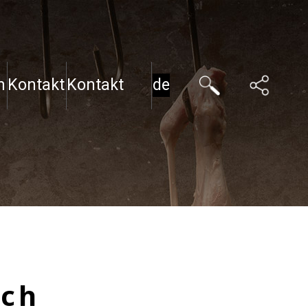
n
Kontakt
Kontakt
de
gr
sch