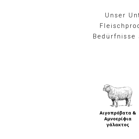
Unser Un
Fleischpro
Bedürfnisse 
Αιγοπρόβατα &
Αμνοερίφια
γάλακτος